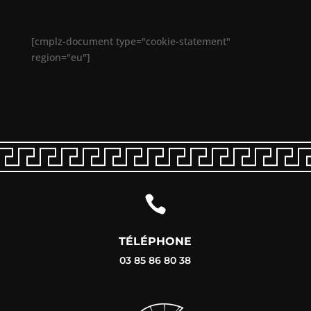
[cmplz-document type="cookie-statement"
region="eu"]

TÉLÉPHONE
03 85 86 80 38