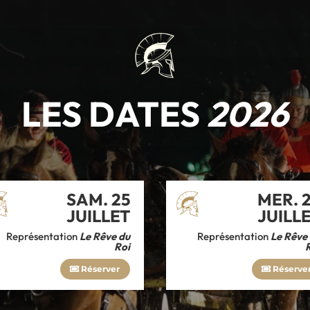
LES DATES
2026
SAM. 25
MER. 
JUILLET
JUILL
Représentation
Le Rêve du
Représentation
Le Rêve
Roi
Réserver
Réserve