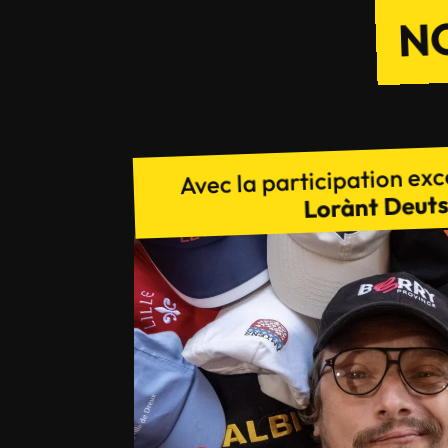
N
Avec la participation exc
Lorànt Deut