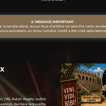
⚠️ MESSAGE IMPORTANT
:
e incendie élevé, aucun feux d’artifice ne sera tiré cette année
apeurs-pompiers, un show lumière inédit a été créé spécialemen
x
oi, l’AS Autun Rugby quitte
sition derrière la buvette