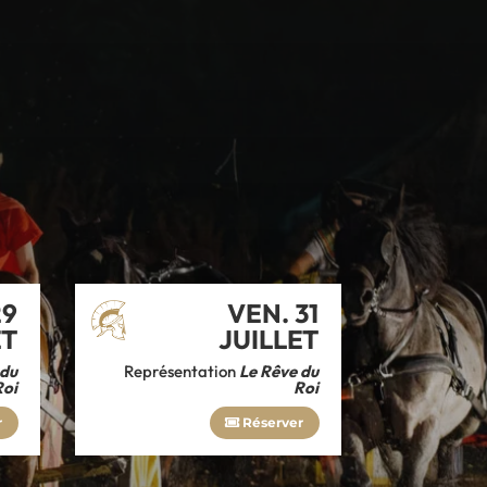
29
VEN. 31
ET
JUILLET
 du
Représentation
Le Rêve du
Roi
Roi
r
Réserver