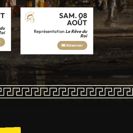
ÛT
SAM. 08
AOÛT
 du
Représentation
Le Rêve du
Roi
Roi
r
Réserver