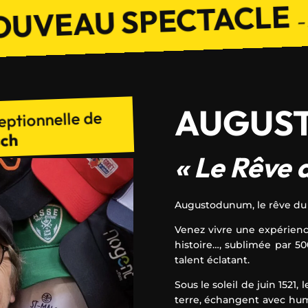
OUVEAU SPECTACLE
–
AUGUS
eptionnelle de
sch
« Le Rêve d
Augustodunum, le rêve du R
Venez vivre une expérienc
histoire…, sublimée par 5
talent éclatant.
Sous le soleil de juin 1521, 
terre, échangent avec humo