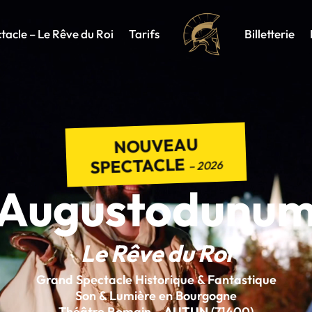
tacle – Le Rêve du Roi
Tarifs
Billetterie
NOUVEAU
SPECTACLE
– 2026
Augustodunu
Le Rêve du Roi
Grand Spectacle Historique & Fantastique
Son & Lumière en Bourgogne
Théâtre Romain –
AUTUN
(71400)