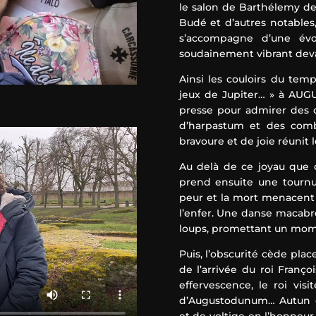
le salon de Barthélemy d
Budé et d’autres notables, 
s’accompagne d’une évoc
soudainement vibrant deva
Ainsi les couloirs du temp
jeux de Jupiter… » à AUG
presse pour admirer des 
d’harpastum et des comba
bravoure et de joie réunit 
Au delà de ce joyau que co
prend ensuite une tournu
peur et la mort menacent 
l’enfer. Une danse macabre
loups, promettant un mome
Puis, l’obscurité cède pla
de l’arrivée du roi Françoi
effervescence, le roi visi
d’Augustodunum… Autun o
et de voltige en l’honneur 