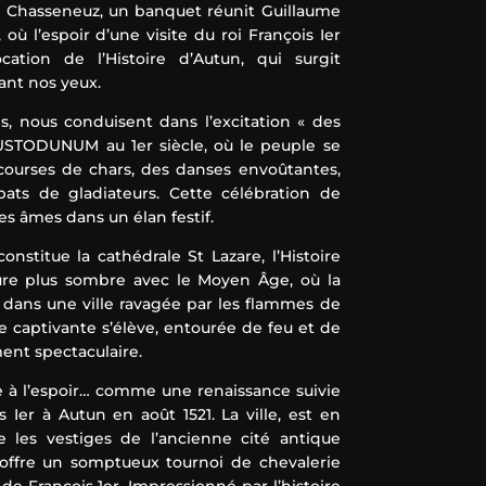
e Chasseneuz, un banquet réunit Guillaume
où l’espoir d’une visite du roi François Ier
ation de l’Histoire d’Autun, qui surgit
nt nos yeux.
s, nous conduisent dans l’excitation « des
USTODUNUM au 1er siècle, où le peuple se
courses de chars, des danses envoûtantes,
ts de gladiateurs. Cette célébration de
les âmes dans un élan festif.
nstitue la cathédrale St Lazare, l’Histoire
re plus sombre avec le Moyen Âge, où la
dans une ville ravagée par les flammes de
 captivante s’élève, entourée de feu et de
nt spectaculaire.
ce à l’espoir… comme une renaissance suivie
s Ier à Autun en août 1521. La ville, est en
te les vestiges de l’ancienne cité antique
ffre un somptueux tournoi de chevalerie
de François 1er. Impressionné par l’histoire