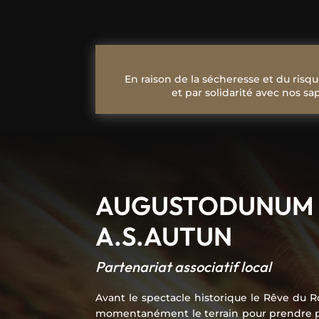
En raison de la sécheresse et du risqu
et par solidarité avec nos s
AUGUSTODUNUM 
A.S.AUTUN
Partenariat associatif local
Avant le spectacle historique le Rêve du R
momentanément le terrain pour prendre po