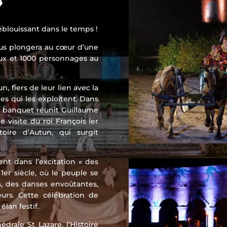
»
blouissant dans le temps !
ous plongera au cœur d’une
eux et 1000 personnages au
un, fiers de leur lien avec la
es qui les exploitent. Dans
 banquet réunit Guillaume
e visite du roi François Ier
oire d’Autun, qui surgit
ent dans l’excitation « des
r siècle, où le peuple se
, des danses envoûtantes,
urs. Cette célébration de
élan festif.
drale St Lazare, l’Histoire