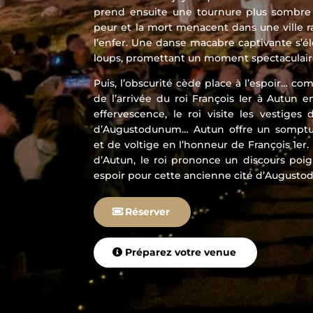
prend ensuite une tournure plus sombre
peur et la mort menacent dans une ville 
l’enfer. Une danse macabre captivante s’é
loups, promettant un moment spectaculair
Puis, l’obscurité cède place à l’espoir… c
de l’arrivée du roi François Ier à Autun en
effervescence, le roi visite les vestiges
d’Augustodunum… Autun offre un somptue
et de voltige en l’honneur de François 1er.
d’Autun, le roi prononce un discours poi
espoir pour cette ancienne cité d’August
Réserver
Préparez votre venue