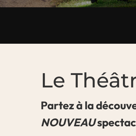
Le Théât
Partez à la découve
NOUVEAU
spectacl