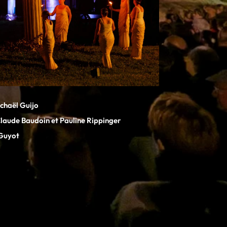
ichaël Guijo
Claude Baudoin et Pauline Rippinger
 Guyot