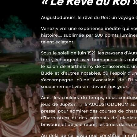
« Le Rêve du Roi 
Augustodunum, le rêve du Roi : un voyage é
Venez vivre une expérience inédite qui v
histoire…, sublimée par 500 points lumin
talent éclatant.
Sous le soleil de juin 1521, les paysans d’Aut
terre, échangent avec humour sur les nobl
le salon de Barthélemy de Chasseneuz, un
Budé et d’autres notables, où l’espoir d’un
s’accompagne d’une évocation de l’Hist
soudainement vibrant devant nos yeux.
Ainsi les couloirs du temps, nous conduis
jeux de Jupiter… » à AUGUSTODUNUM au 1e
presse pour admirer des courses de chars
d’harpastum et des combats de gladiate
bravoure et de joie réunit les âmes dans un 
Au delà de ce joyau que constitue la cathé