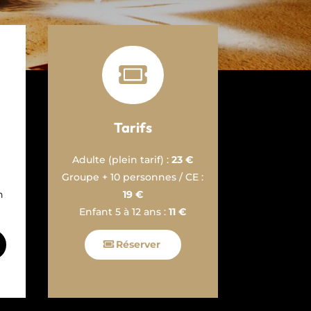

Tarifs
Adulte (plein tarif) :
23 €
Groupe + 10 personnes / CE :
n
19 €
Enfant 5 à 12 ans :
11 €
Réserver