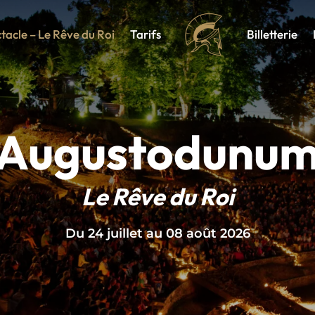
tacle – Le Rêve du Roi
Tarifs
Billetterie
Augustodunu
Le Rêve du Roi
Du 24 juillet au 08 août 2026