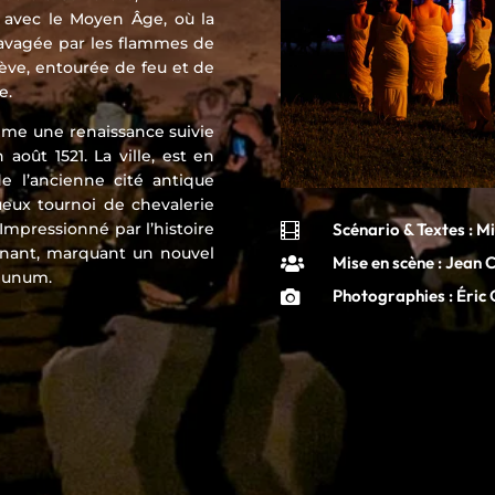
 avec le Moyen Âge, où la
ravagée par les flammes de
lève, entourée de feu et de
e.
omme une renaissance suivie
 août 1521. La ville, est en
 de l’ancienne cité antique
ux tournoi de chevalerie
Scénario & Textes : M
 Impressionné par l’histoire

gnant, marquant un nouvel
Mise en scène : Jean 

odunum.
Photographies : Éric
